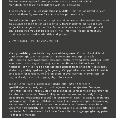
The fuel consumption figures provided are as a result of official
manufacturer's tests in accordance with EU legislation.
A vehicle's actual fuel consumption may differ from that achieved in such
tests and these figures are for comparative purposes only.
The information, specification, engines and colours on this website are based
on European specification and may vary from market to market and are
subject to change without notice. Some vehicles are shown with optional
equipment that may not be available in all markets. Please contact your
local retailer for local availability and prices.
VIEW REGULATION (EU) 2020/740 PDF
Viktig melding om bilder og spesifikasjoner.
Vi blir påvirket til stor
grad av den globale mangelen på halvledere(mikrochip), som går
ytterliggere utover byggespesifikasjoner, ekstrautstyr og leveringstider. Dette
er en svært uforutsigbar situasjon, som resulterer i at bilder brukt på
nettsiden, kan vike fra de endelige produktspesifikasjonene for funksjoner,
ekstrautstyr, utstyrspakker og fargevalg. Vi oppfordrer kunder til å kontakte
sine lokale forhandlere, for å få en oversikt over eventuelle avvik som lar
deg ta et valg basert på tilgjengelig informasjon.
Jaguar Land Rover Limited søker stadig etter måter å forbedre
spesifikasjonene, designet og produksjonen av sine kjøretøy. Det skjer
kontinuerlige endringer av deler og tilbehør, og vi forbeholder oss retten til
å endre uten forvarsel. Noen funksjoner kan variere mellom valgfritt og
standard fra forskjellige modellår. Informasjonen, spesifikasjonene, motorene
og fargevalget på dette nettstedet er basert på europeiske spesifikasjoner og
kan variere fra marked til marked, og endres uten forvarsel. Noen biler
vises med tilleggsutstyr og tilbehør som kanskje ikke er tilgjengelige i alle
markeder. Ta kontakt med din lokale forhandler for tilgjengelighet og priser
i ditt lokale marked.