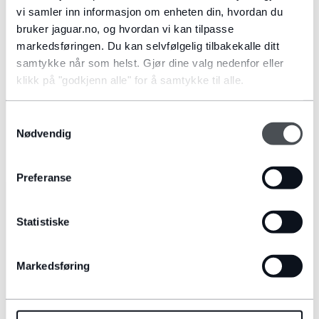
vi samler inn informasjon om enheten din, hvordan du
ANNBJØRG KRÜGER
bruker jaguar.no, og hvordan vi kan tilpasse
markedsføringen. Du kan selvfølgelig tilbakekalle ditt
Aftersales manager Jaguar Land Rover
samtykke når som helst. Gjør dine valg nedenfor eller
klikk på "godkjenn alle" for å samtykke til alle.
TEL: +4793854708
E-MAIL
Samtykkevalg
Nødvendig
Preferanse
VÅRE TJENESTER
Statistiske
Markedsføring