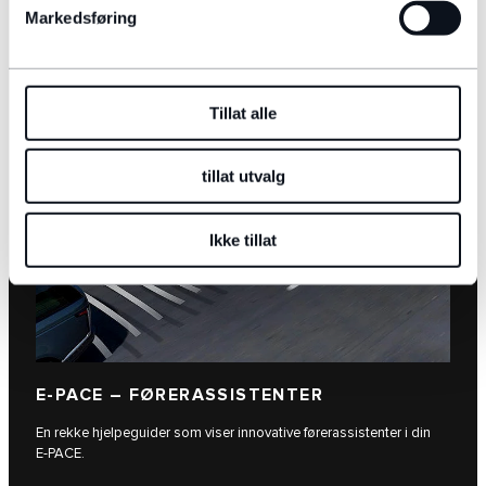
Markedsføring
FLERE KATEGORIER
Tillat alle
tillat utvalg
Ikke tillat
E-PACE – FØRERASSISTENTER
En rekke hjelpeguider som viser innovative førerassistenter i din
E‑PACE.