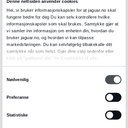
Denne nettsiden anvender cookies
Hei, vi bruker informasjonskapsler for at jaguar.no skal
fungere bedre for deg Du kan selv kontrollere hvilke
informasjonskapsler som skal brukes. Samtykke gjør at
vi samler inn informasjon om enheten din, hvordan du
bruker jaguar.no, og hvordan vi kan tilpasse
markedsføringen. Du kan selvfølgelig tilbakekalle ditt
samtykke når som helst. Gjør dine valg nedenfor eller
klikk på "godkjenn alle" for å samtykke til alle.
OPPBEVARING
Denne hjelpevideoen viser deg tilgjengelig oppbevaringsplass i
Samtykkevalg
din E-PACE.
Nødvendig
SE FILMEN
Preferanse
Statistiske