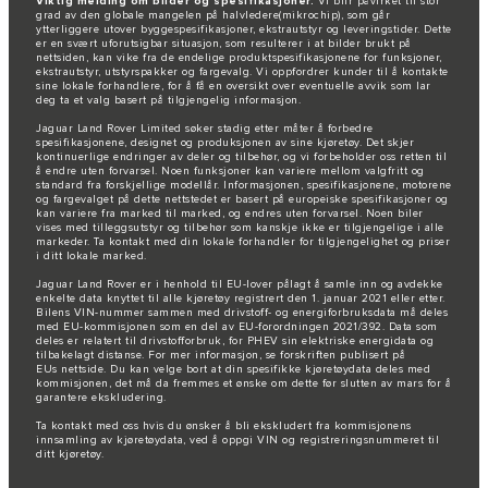
Viktig melding om bilder og spesifikasjoner.
Vi blir påvirket til stor
grad av den globale mangelen på halvledere(mikrochip), som går
ytterliggere utover byggespesifikasjoner, ekstrautstyr og leveringstider. Dette
er en svært uforutsigbar situasjon, som resulterer i at bilder brukt på
nettsiden, kan vike fra de endelige produktspesifikasjonene for funksjoner,
ekstrautstyr, utstyrspakker og fargevalg. Vi oppfordrer kunder til å kontakte
sine lokale forhandlere, for å få en oversikt over eventuelle avvik som lar
deg ta et valg basert på tilgjengelig informasjon.
Jaguar Land Rover Limited søker stadig etter måter å forbedre
spesifikasjonene, designet og produksjonen av sine kjøretøy. Det skjer
kontinuerlige endringer av deler og tilbehør, og vi forbeholder oss retten til
å endre uten forvarsel. Noen funksjoner kan variere mellom valgfritt og
standard fra forskjellige modellår. Informasjonen, spesifikasjonene, motorene
og fargevalget på dette nettstedet er basert på europeiske spesifikasjoner og
kan variere fra marked til marked, og endres uten forvarsel. Noen biler
vises med tilleggsutstyr og tilbehør som kanskje ikke er tilgjengelige i alle
markeder. Ta kontakt med din lokale forhandler for tilgjengelighet og priser
i ditt lokale marked.
Jaguar Land Rover er i henhold til EU-lover pålagt å samle inn og avdekke
enkelte data knyttet til alle kjøretøy registrert den 1. januar 2021 eller etter.
Bilens VIN-nummer sammen med drivstoff- og energiforbruksdata må deles
med EU-kommisjonen som en del av EU-forordningen 2021/392. Data som
deles er relatert til drivstofforbruk, for PHEV sin elektriske energidata og
tilbakelagt distanse. For mer informasjon, se forskriften publisert på
EUs nettside
. Du kan velge bort at din spesifikke kjøretøydata deles med
kommisjonen, det må da fremmes et ønske om dette før slutten av mars for å
garantere ekskludering.
Ta kontakt med oss
hvis du ønsker å bli ekskludert fra kommisjonens
innsamling av kjøretøydata, ved å oppgi VIN og registreringsnummeret til
ditt kjøretøy.