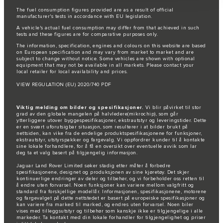
The fuel consumption figures provided are as a result of official
manufacturer's tests in accordance with EU legislation.
A vehicle's actual fuel consumption may differ from that achieved in such
tests and these figures are for comparative purposes only.
The information, specification, engines and colours on this website are based
on European specification and may vary from market to market and are
subject to change without notice. Some vehicles are shown with optional
equipment that may not be available in all markets. Please contact your
local retailer for local availability and prices.
VIEW REGULATION (EU) 2020/740 PDF
Viktig melding om bilder og spesifikasjoner.
Vi blir påvirket til stor
grad av den globale mangelen på halvledere(mikrochip), som går
ytterliggere utover byggespesifikasjoner, ekstrautstyr og leveringstider. Dette
er en svært uforutsigbar situasjon, som resulterer i at bilder brukt på
nettsiden, kan vike fra de endelige produktspesifikasjonene for funksjoner,
ekstrautstyr, utstyrspakker og fargevalg. Vi oppfordrer kunder til å kontakte
sine lokale forhandlere, for å få en oversikt over eventuelle avvik som lar
deg ta et valg basert på tilgjengelig informasjon.
Jaguar Land Rover Limited søker stadig etter måter å forbedre
spesifikasjonene, designet og produksjonen av sine kjøretøy. Det skjer
kontinuerlige endringer av deler og tilbehør, og vi forbeholder oss retten til
å endre uten forvarsel. Noen funksjoner kan variere mellom valgfritt og
standard fra forskjellige modellår. Informasjonen, spesifikasjonene, motorene
og fargevalget på dette nettstedet er basert på europeiske spesifikasjoner og
kan variere fra marked til marked, og endres uten forvarsel. Noen biler
vises med tilleggsutstyr og tilbehør som kanskje ikke er tilgjengelige i alle
markeder. Ta kontakt med din lokale forhandler for tilgjengelighet og priser