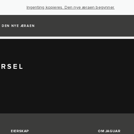
Ingenting kopieres. Den nye æraen begynner.
DEN NYE ÆRAEN
ØRSEL
EIERSKAP
OM JAGUAR