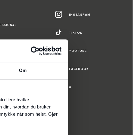
INSTAGRAM
ESSIONAL
TIKTOK
CES
YOUTUBE
ES
FACEBOOK
Om
R
TEKNOLOGI
X
rollere hvilke
n din, hvordan du bruker
samtykke når som helst. Gjør
PERATIONS