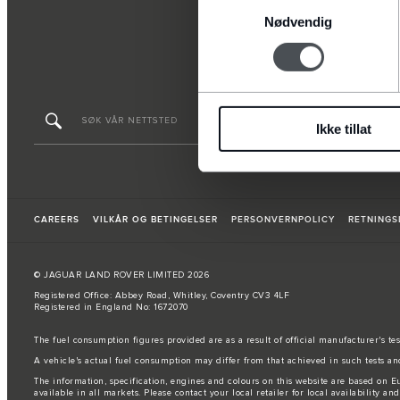
Samtykkevalg
Nødvendig
Ikke tillat
CAREERS
VILKÅR OG BETINGELSER
PERSONVERNPOLICY
RETNINGS
© JAGUAR LAND ROVER LIMITED 2026
Registered Office: Abbey Road, Whitley, Coventry CV3 4LF
Registered in England No: 1672070
The fuel consumption figures provided are as a result of official manufacturer's te
A vehicle's actual fuel consumption may differ from that achieved in such tests an
The information, specification, engines and colours on this website are based on
available in all markets. Please contact your local retailer for local availability and