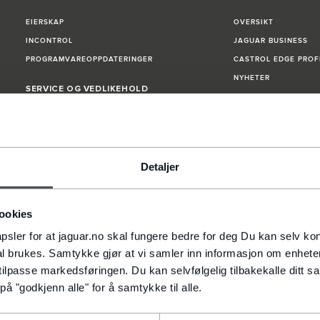
EIERSKAP
OVERSIKT
INCONTROL
JAGUAR BUSINESS
PROGRAMVAREOPPDATERINGER
CASTROL EDGE PROF
NYHETER
SERVICE OG VEDLIKEHOLD
JAGUAR EXPERIEN
GUIDER OG HÅNDBØKER
DEF AdBlue
OVERSIKT
DRIVING EXPERIENC
GARANTI
Detaljer
FABRIKKOMVISNINGE
VEIHJELP ASSISTANSE
INNOVASJON OG 
ookies
GARANTI PÅ DELER OG TILBEHØR
GARANTI
INCONTROL
psler for at jaguar.no skal fungere bedre for deg Du kan selv kont
LAKK & RUST GARANTI
ELBIL OG YTELSE
 brukes. Samtykke gjør at vi samler inn informasjon om enhete
tilpasse markedsføringen. Du kan selvfølgelig tilbakekalle ditt 
SPECIAL VEHICLE O
ASSISTANSE
 på "godkjenn alle" for å samtykke til alle.
KONTAKT OSS