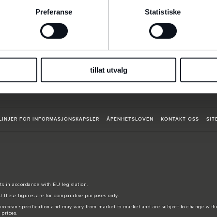
FINN FORHANDLER
Preferanse
Statistiske
tillat utvalg
LINJER FOR INFORMASJONSKAPSLER
ÅPENHETSLOVEN
KONTAKT OSS
SIT
sts in accordance with EU legislation.
d these figures are for comparative purposes only.
 European specification and may vary from market to market and are subject to change wit
 prices.