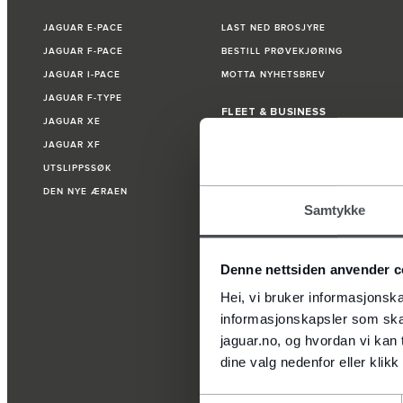
JAGUAR E‑PACE
LAST NED BROSJYRE
JAGUAR F‑PACE
BESTILL PRØVEKJØRING
JAGUAR I-PACE
MOTTA NYHETSBREV
JAGUAR F‑TYPE
FLEET & BUSINESS
JAGUAR XE
JAGUAR XF
OVERSIKT
UTSLIPPSSØK
DEN NYE ÆRAEN
Samtykke
Denne nettsiden anvender c
Hei, vi bruker informasjonska
informasjonskapsler som skal
jaguar.no, og hvordan vi kan 
dine valg nedenfor eller klikk