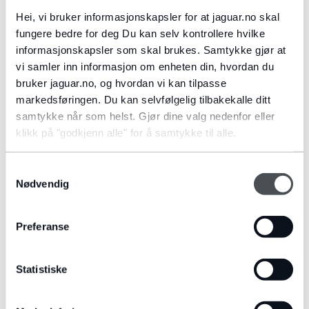
Hei, vi bruker informasjonskapsler for at jaguar.no skal
fungere bedre for deg Du kan selv kontrollere hvilke
informasjonskapsler som skal brukes. Samtykke gjør at
vi samler inn informasjon om enheten din, hvordan du
bruker jaguar.no, og hvordan vi kan tilpasse
markedsføringen. Du kan selvfølgelig tilbakekalle ditt
samtykke når som helst. Gjør dine valg nedenfor eller
klikk på "godkjenn alle" for å samtykke til alle.
CAREERS
VILKÅR OG BETINGELSER
Samtykkevalg
Nødvendig
PERSONVERNPOLICY
RETNINGSLINJER FOR INFORMASJONSKAPSLER
Preferanse
ÅPENHETSLOVEN
Statistiske
KONTAKT OSS
SITEMAP