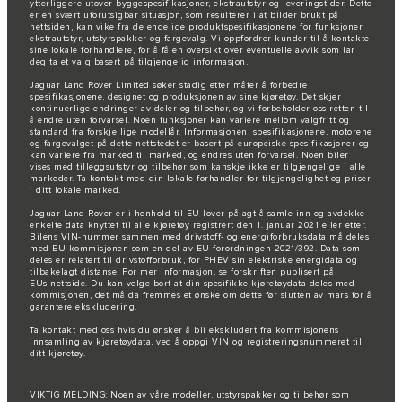
ytterliggere utover byggespesifikasjoner, ekstrautstyr og leveringstider. Dette
er en svært uforutsigbar situasjon, som resulterer i at bilder brukt på
nettsiden, kan vike fra de endelige produktspesifikasjonene for funksjoner,
ekstrautstyr, utstyrspakker og fargevalg. Vi oppfordrer kunder til å kontakte
sine lokale forhandlere, for å få en oversikt over eventuelle avvik som lar
deg ta et valg basert på tilgjengelig informasjon.
Jaguar Land Rover Limited søker stadig etter måter å forbedre
spesifikasjonene, designet og produksjonen av sine kjøretøy. Det skjer
kontinuerlige endringer av deler og tilbehør, og vi forbeholder oss retten til
å endre uten forvarsel. Noen funksjoner kan variere mellom valgfritt og
standard fra forskjellige modellår. Informasjonen, spesifikasjonene, motorene
og fargevalget på dette nettstedet er basert på europeiske spesifikasjoner og
kan variere fra marked til marked, og endres uten forvarsel. Noen biler
vises med tilleggsutstyr og tilbehør som kanskje ikke er tilgjengelige i alle
markeder. Ta kontakt med din lokale forhandler for tilgjengelighet og priser
i ditt lokale marked.
Jaguar Land Rover er i henhold til EU-lover pålagt å samle inn og avdekke
enkelte data knyttet til alle kjøretøy registrert den 1. januar 2021 eller etter.
Bilens VIN-nummer sammen med drivstoff- og energiforbruksdata må deles
med EU-kommisjonen som en del av EU-forordningen 2021/392. Data som
deles er relatert til drivstofforbruk, for PHEV sin elektriske energidata og
tilbakelagt distanse. For mer informasjon, se forskriften publisert på
EUs nettside
. Du kan velge bort at din spesifikke kjøretøydata deles med
kommisjonen, det må da fremmes et ønske om dette før slutten av mars for å
garantere ekskludering.
Ta kontakt med oss
hvis du ønsker å bli ekskludert fra kommisjonens
innsamling av kjøretøydata, ved å oppgi VIN og registreringsnummeret til
ditt kjøretøy.
VIKTIG MELDING: Noen av våre modeller, utstyrspakker og tilbehør som