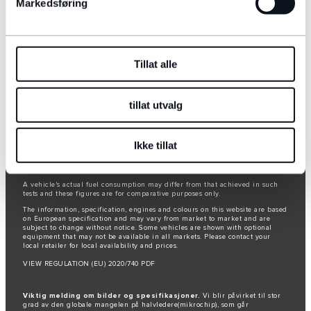
Markedsføring
JAGUAR LAND ROVER CORPORATE
AVMELD NYHETSBREV
Tillat alle
tillat utvalg
© JAGUAR LAND ROVER LIMITED 2026
Registered Office: Abbey Road, Whitley, Coventry CV3 4LF
Registered in England No: 1672070
Ikke tillat
The fuel consumption figures provided are as a result of official
manufacturer's tests in accordance with EU legislation.
A vehicle's actual fuel consumption may differ from that achieved in such
tests and these figures are for comparative purposes only.
The information, specification, engines and colours on this website are based
on European specification and may vary from market to market and are
subject to change without notice. Some vehicles are shown with optional
equipment that may not be available in all markets. Please contact your
local retailer for local availability and prices.
VIEW REGULATION (EU) 2020/740 PDF
Viktig melding om bilder og spesifikasjoner.
Vi blir påvirket til stor
grad av den globale mangelen på halvledere(mikrochip), som går